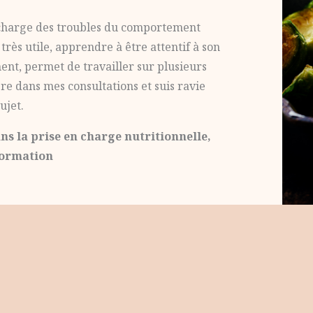
en charge des troubles du comportement
très utile, apprendre à être attentif à son
ent, permet de travailler sur plusieurs
gre dans mes consultations et suis ravie
ujet.
ns la prise en charge nutritionnelle,
formation
Contact
Prendre rendez-vous